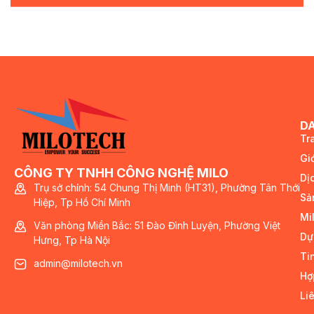
D
Tr
Giớ
CÔNG TY TNHH CÔNG NGHỆ MILO
Dị
Trụ sở chính: 54 Chung Thị Minh (HT31), Phường Tân Thới
Sả
Hiệp, Tp Hồ Chí Minh
Mi
Văn phòng Miền Bắc: 51 Đào Đình Luyện, Phường Việt
Dự
Hưng, Tp Hà Nội
Ti
admin@milotech.vn
Hợ
Li