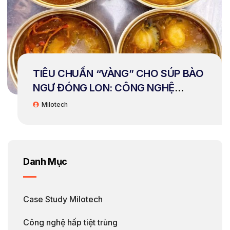
TIÊU CHUẨN “VÀNG” CHO SÚP BÀO
NGƯ ĐÓNG LON: CÔNG NGHỆ
RETORT MILOTECH ĐÁNH BẠI MỌI
Milotech
THÁCH THỨC
Danh Mục
Case Study Milotech
Công nghệ hấp tiệt trùng