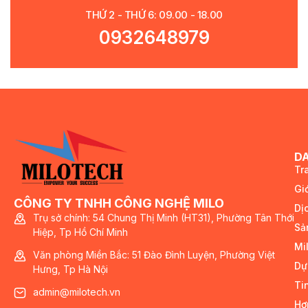
THỨ 2 - THỨ 6: 09.00 - 18.00
0932648979
D
Tr
Giớ
CÔNG TY TNHH CÔNG NGHỆ MILO
Dị
Trụ sở chính: 54 Chung Thị Minh (HT31), Phường Tân Thới
Sả
Hiệp, Tp Hồ Chí Minh
Mi
Văn phòng Miền Bắc: 51 Đào Đình Luyện, Phường Việt
Dự
Hưng, Tp Hà Nội
Ti
admin@milotech.vn
Hợ