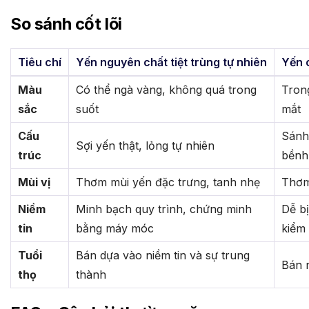
So sánh cốt lõi
Tiêu chí
Yến nguyên chất tiệt trùng tự nhiên
Yến 
Màu
Có thể ngà vàng, không quá trong
Tron
sắc
suốt
mắt
Cấu
Sánh 
Sợi yến thật, lỏng tự nhiên
trúc
bềnh
Mùi vị
Thơm mùi yến đặc trưng, tanh nhẹ
Thơm
Niềm
Minh bạch quy trình, chứng minh
Dễ bị
tin
bằng máy móc
kiểm
Tuổi
Bán dựa vào niềm tin và sự trung
Bán 
thọ
thành