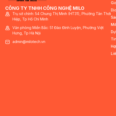
Giớ
CÔNG TY TNHH CÔNG NGHỆ MILO
Dị
Trụ sở chính: 54 Chung Thị Minh (HT31), Phường Tân Thới
Sả
Hiệp, Tp Hồ Chí Minh
Mi
Văn phòng Miền Bắc: 51 Đào Đình Luyện, Phường Việt
Dự
Hưng, Tp Hà Nội
Ti
admin@milotech.vn
Hợ
Li