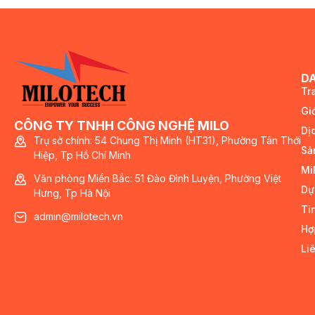
D
Tr
Giớ
CÔNG TY TNHH CÔNG NGHỆ MILO
Dị
Trụ sở chính: 54 Chung Thị Minh (HT31), Phường Tân Thới
Sả
Hiệp, Tp Hồ Chí Minh
Mi
Văn phòng Miền Bắc: 51 Đào Đình Luyện, Phường Việt
Dự
Hưng, Tp Hà Nội
Ti
admin@milotech.vn
Hợ
Li