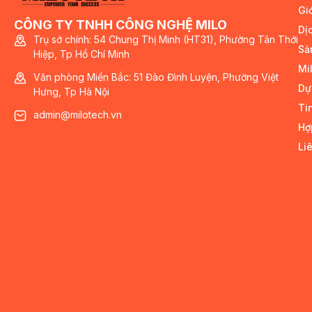
Giớ
CÔNG TY TNHH CÔNG NGHỆ MILO
Dị
Trụ sở chính: 54 Chung Thị Minh (HT31), Phường Tân Thới
Sả
Hiệp, Tp Hồ Chí Minh
Mi
Văn phòng Miền Bắc: 51 Đào Đình Luyện, Phường Việt
Dự
Hưng, Tp Hà Nội
Ti
admin@milotech.vn
Hợ
Li