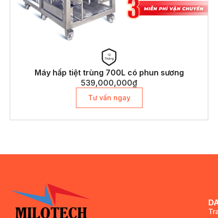
Máy hấp tiệt trùng 700L có phun sương
539,000,000
₫
Tư vấn ngay
D
Tr