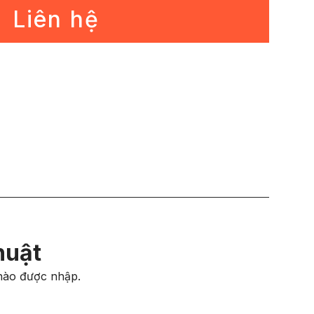
Liên hệ
huật
nào được nhập.