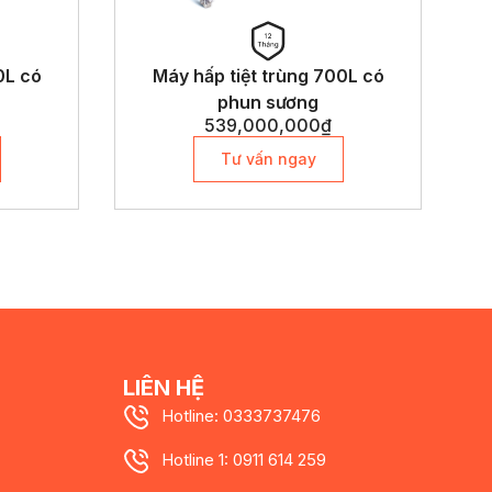
0L có
Máy hấp tiệt trùng 700L có
phun sương
539,000,000
₫
Tư vấn ngay
LIÊN HỆ
Hotline: 0333737476
Hotline 1: 0911 614 259