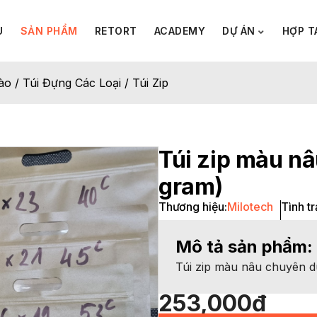
U
SẢN PHẨM
RETORT
ACADEMY
DỰ ÁN
HỢP T
ào
/
Túi Đựng Các Loại
/
Túi Zip
Túi zip màu nâ
gram)
Thương hiệu:
Milotech
Tình tr
Mô tả sản phẩm:
Túi zip màu nâu chuyên 
253,000
₫