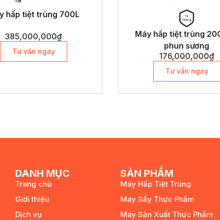
 hấp tiệt trùng 700L
Máy hấp tiệt trùng 20
385,000,000
₫
phun sương
Tư vấn ngay
176,000,000
₫
Tư vấn ngay
DANH MỤC
SẢN PHẨM
Trang chủ
Máy Hấp Tiệt Trùng
Giới thiệu
Máy Sấy Thực Phẩm
Dịch vụ
Máy Sản Xuất Thực Phẩm