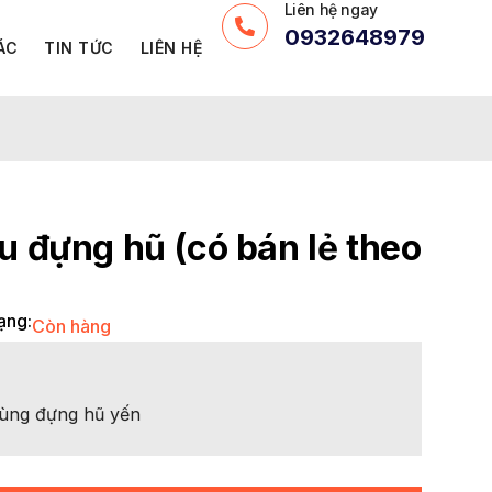
Liên hệ ngay
0932648979
ÁC
TIN TỨC
LIÊN HỆ
u đựng hũ (có bán lẻ theo
ạng:
Còn hàng
dùng đựng hũ yến