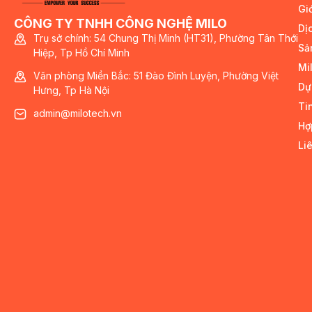
Giớ
CÔNG TY TNHH CÔNG NGHỆ MILO
Dị
Trụ sở chính: 54 Chung Thị Minh (HT31), Phường Tân Thới
Sả
Hiệp, Tp Hồ Chí Minh
Mi
Văn phòng Miền Bắc: 51 Đào Đình Luyện, Phường Việt
Dự
Hưng, Tp Hà Nội
Ti
admin@milotech.vn
Hợ
Li