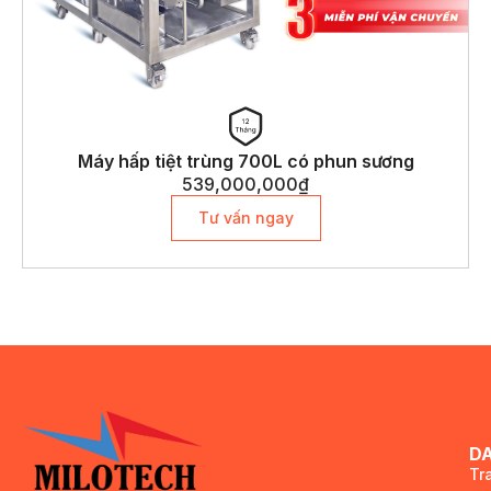
Máy hấp tiệt trùng 700L có phun sương
539,000,000
₫
Tư vấn ngay
D
Tr