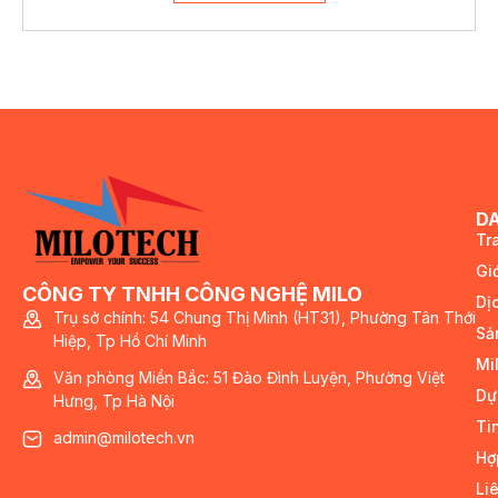
D
Tr
Giớ
CÔNG TY TNHH CÔNG NGHỆ MILO
Dị
Trụ sở chính: 54 Chung Thị Minh (HT31), Phường Tân Thới
Sả
Hiệp, Tp Hồ Chí Minh
Mi
Văn phòng Miền Bắc: 51 Đào Đình Luyện, Phường Việt
Dự
Hưng, Tp Hà Nội
Ti
admin@milotech.vn
Hợ
Li