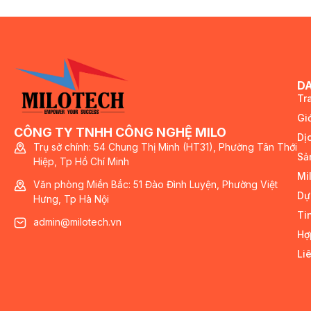
D
Tr
Giớ
CÔNG TY TNHH CÔNG NGHỆ MILO
Dị
Trụ sở chính: 54 Chung Thị Minh (HT31), Phường Tân Thới
Sả
Hiệp, Tp Hồ Chí Minh
Mi
Văn phòng Miền Bắc: 51 Đào Đình Luyện, Phường Việt
Dự
Hưng, Tp Hà Nội
Ti
admin@milotech.vn
Hợ
Li