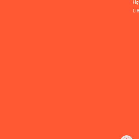
Hợ
Li