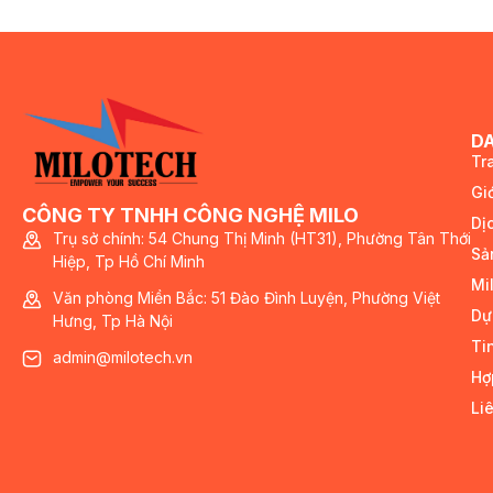
D
Tr
Giớ
CÔNG TY TNHH CÔNG NGHỆ MILO
Dị
Trụ sở chính: 54 Chung Thị Minh (HT31), Phường Tân Thới
Sả
Hiệp, Tp Hồ Chí Minh
Mi
Văn phòng Miền Bắc: 51 Đào Đình Luyện, Phường Việt
Dự
Hưng, Tp Hà Nội
Ti
admin@milotech.vn
Hợ
Li