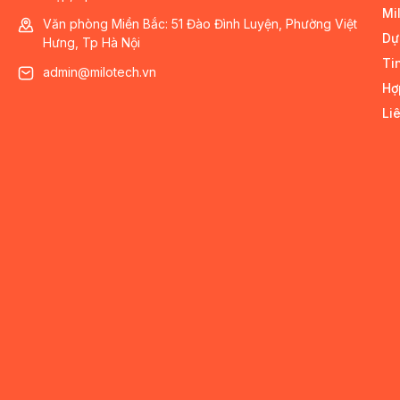
Mi
Văn phòng Miền Bắc: 51 Đào Đình Luyện, Phường Việt
Dự
Hưng, Tp Hà Nội
Ti
admin@milotech.vn
Hợ
Li