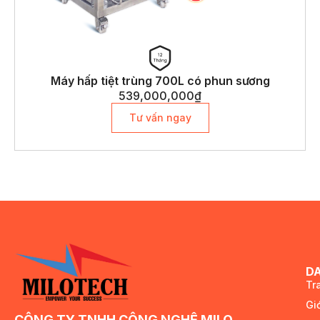
Máy hấp tiệt trùng 700L có phun sương
539,000,000
₫
Tư vấn ngay
D
Tr
Giớ
CÔNG TY TNHH CÔNG NGHỆ MILO