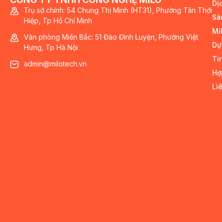
Dị
Trụ sở chính: 54 Chung Thị Minh (HT31), Phường Tân Thới
Sả
Hiệp, Tp Hồ Chí Minh
Mi
Văn phòng Miền Bắc: 51 Đào Đình Luyện, Phường Việt
Dự
Hưng, Tp Hà Nội
Ti
admin@milotech.vn
Hợ
Li