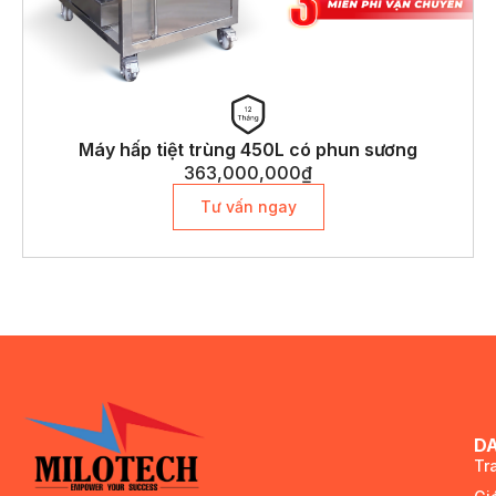
Máy hấp tiệt trùng 450L có phun sương
363,000,000
₫
Tư vấn ngay
D
Tr