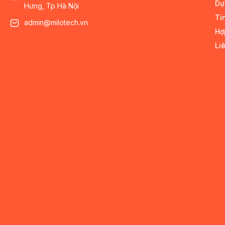
Dự
Hưng, Tp Hà Nội
Ti
admin@milotech.vn
Hợ
Li